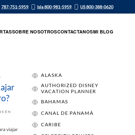
,
,
787-751-5959
Isla 800-981-5959
US 800-388-0620
RTAS
SOBRE NOSOTROS
CONTACTANOS
MI BLOG
o
ALASKA
ajar
AUTHORIZED DISNEY
VACATION PLANNER
ro?
BAHAMAS
OS EN
CANAL DE PANAMÁ
CARIBE
ra viajar